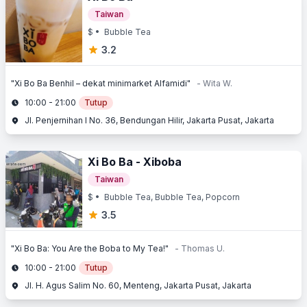
Taiwan
$
• Bubble Tea
3.2
"Xi Bo Ba Benhil – dekat minimarket Alfamidi"
- Wita W.
10:00 - 21:00
Tutup
Jl. Penjernihan I No. 36, Bendungan Hilir, Jakarta Pusat, Jakarta
Xi Bo Ba - Xiboba
Taiwan
$
• Bubble Tea, Bubble Tea, Popcorn
3.5
"Xi Bo Ba: You Are the Boba to My Tea!"
- Thomas U.
10:00 - 21:00
Tutup
Jl. H. Agus Salim No. 60, Menteng, Jakarta Pusat, Jakarta