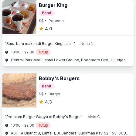
Burger King
Barat
$$
• Popcorn
4.0
"Buru-buru makan di Burger King saja !!"
- Nona N.
10:00 - 22:00
Tutup
Central Park Mall, Lantai Lower Ground, Podomoro City, Jl. Letjend. S. Parman Kav. 28, Slipi, Jakarta Barat, Jakarta
Bobby's Burgers
Barat
$$
• Burger
4.3
"Premium Burger Wagyu di Bobby's Burger"
- Alvin C.
10:00 - 22:00
Tutup
ASHTA District 8, Lantai 1, Jl. Jenderal Sudirman Kav. 52 - 53, SCBD, Kebayoran Baru, Jakarta Selatan, Jakarta