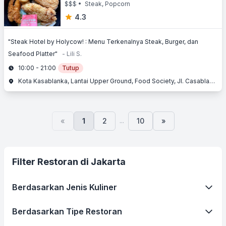
$$$
• Steak, Popcorn
4.3
"Steak Hotel by Holycow! : Menu Terkenalnya Steak, Burger, dan
Seafood Platter"
- Lili S.
10:00 - 21:00
Tutup
Kota Kasablanka, Lantai Upper Ground, Food Society, Jl. Casablanca Raya, Tebet, Jakarta Selatan, Jakarta
...
«
1
2
10
»
Filter Restoran di Jakarta
Berdasarkan Jenis Kuliner
Berdasarkan Tipe Restoran