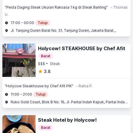
"Pesta Daging Steak Ukuran Raksasa 1 kg di Steak Banting"
- Thomas
U.
17:00 - 00:00
Tutup
Jl. Tanjung Duren Barat No. 31, Tanjung Duren, Jakarta Barat, ,
Holycow! STEAKHOUSE by Chef Afit
Barat
$$$
• Steak
3.8
"Holycow Steakhouse by Chef Afit PIK"
- Ratna P.
11:00 - 21:00
Tutup
Ruko Gold Coast, Blok B No. 16, Jl. Pantai Indah Kapuk, Pantai Indah Kapuk (PIK), Penjaringan, Jakarta Utara, Jakarta
Steak Hotel by Holycow!
Barat