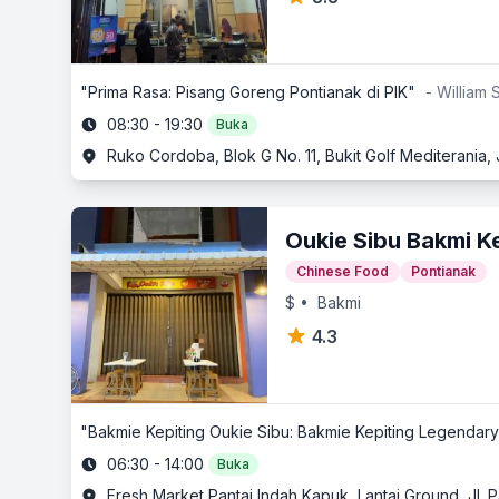
"Prima Rasa: Pisang Goreng Pontianak di PIK"
- William S
08:30 - 19:30
Buka
Oukie Sibu Bakmi K
Chinese Food
Pontianak
$
• Bakmi
4.3
"Bakmie Kepiting Oukie Sibu: Bakmie Kepiting Legendary
06:30 - 14:00
Buka