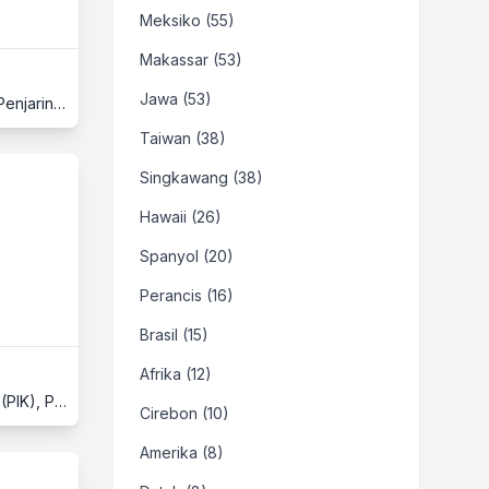
Meksiko (55)
Makassar (53)
Jawa (53)
Fresh Market Pantai Indah Kapuk, Lantai Ground, Jl. Pantai Indah Kapuk Boulevard No. 29 - 30, Pantai Indah Kapuk (PIK), Penjaringan, Jakarta Utara, Jakarta
Taiwan (38)
Singkawang (38)
Hawaii (26)
Spanyol (20)
Perancis (16)
Brasil (15)
Afrika (12)
Fresh Market Pantai Indah Kapuk, Lantai Lower Ground, Jl. Pantai Indah Kapuk Boulevard No. 29 - 30, Pantai Indah Kapuk (PIK), Penjaringan, Jakarta Utara, Jakarta
Cirebon (10)
Amerika (8)