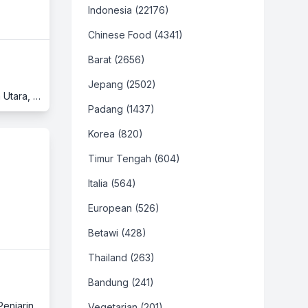
Indonesia (22176)
Chinese Food (4341)
Barat (2656)
Jepang (2502)
Ruko Cordoba, Blok G No. 11, Bukit Golf Mediterania, Jl. Marina Indah Raya, Pantai Indah Kapuk (PIK), Penjaringan, Jakarta Utara, Jakarta
Padang (1437)
Korea (820)
Timur Tengah (604)
Italia (564)
European (526)
Betawi (428)
Thailand (263)
Bandung (241)
Fresh Market Pantai Indah Kapuk, Lantai Ground, Jl. Pantai Indah Kapuk Boulevard No. 29 - 30, Pantai Indah Kapuk (PIK), Penjaringan, Jakarta Utara, Jakarta
Vegetarian (201)