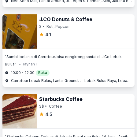
Neo Soho Mall, Lantai Ground, Jl. Letjen S. Parman, Slipi, Jakarta Barat, Jakarta
J.CO Donuts & Coffee
$
• Roti, Popcorn
4.1
"Sambil belanja di Carrefour, bisa nongkrong santai di J.Co Lebak
Bulus"
- Rayhan I.
10:00 - 22:00
Buka
Carrefour Lebak Bulus, Lantai Ground, Jl. Lebak Bulus Raya, Lebak Bulus, Jakarta Selatan, Jakarta
Starbucks Coffee
$$
• Coffee
4.5
"Starbucks Cabang Terluas di Jakarta Pusat dan Buka 24 Jam - Asyik