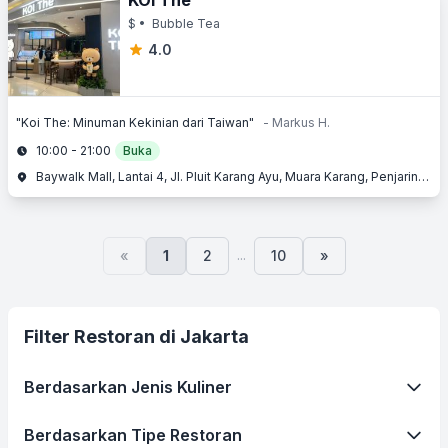
KOI The
$
• Bubble Tea
4.0
"Koi The: Minuman Kekinian dari Taiwan"
- Markus H.
10:00 - 21:00
Buka
Baywalk Mall, Lantai 4, Jl. Pluit Karang Ayu, Muara Karang, Penjaringan, Jakarta Utara, Jakarta
...
«
1
2
10
»
Filter Restoran di Jakarta
Berdasarkan Jenis Kuliner
Berdasarkan Tipe Restoran