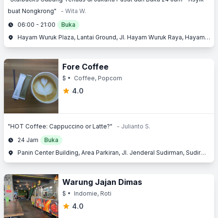
buat Nongkrong"
- Wita W.
06:00 - 21:00
Buka
Hayam Wuruk Plaza, Lantai Ground, Jl. Hayam Wuruk Raya, Hayam Wuruk, Jakarta Barat, Jakarta
Fore Coffee
$
• Coffee, Popcorn
4.0
"HOT Coffee: Cappuccino or Latte?"
- Julianto S.
24 Jam
Buka
Panin Center Building, Area Parkiran, Jl. Jenderal Sudirman, Sudirman, Jakarta Pusat, Jakarta
Warung Jajan Dimas
$
• Indomie, Roti
4.0