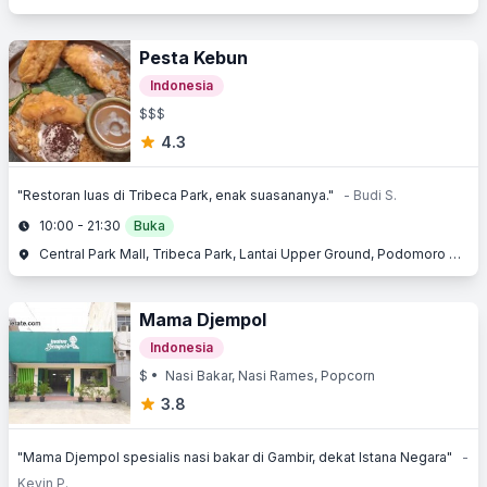
Pesta Kebun
Indonesia
$$$
4.3
"Restoran luas di Tribeca Park, enak suasananya."
- Budi S.
10:00 - 21:30
Buka
Central Park Mall, Tribeca Park, Lantai Upper Ground, Podomoro City, Jl. Letjend. S. Parman Kav. 28, Slipi, Jakarta Barat, Jakarta
Mama Djempol
Indonesia
$
• Nasi Bakar, Nasi Rames, Popcorn
3.8
"Mama Djempol spesialis nasi bakar di Gambir, dekat Istana Negara"
-
Kevin P.