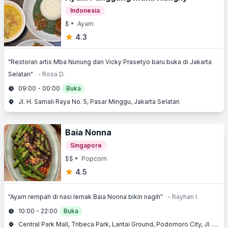
Indonesia
$
• Ayam
4.3
"Restoran artis Mba Nunung dan Vicky Prasetyo baru buka di Jakarta
Selatan"
- Rosa D.
09:00 - 00:00
Buka
Jl. H. Samali Raya No. 5, Pasar Minggu, Jakarta Selatan
Baia Nonna
Singapore
$$
• Popcorn
4.5
"Ayam rempah di nasi lemak Baia Nonna bikin nagih"
- Rayhan I.
10:00 - 22:00
Buka
Central Park Mall, Tribeca Park, Lantai Ground, Podomoro City, Jl. Letjend. S. Parman Kav. 28, Slipi, Jakarta Barat, Jakarta