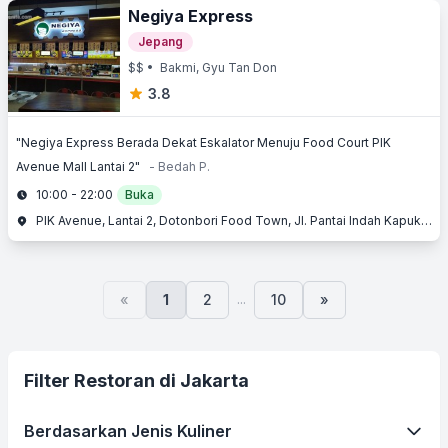
Negiya Express
Jepang
$$
• Bakmi, Gyu Tan Don
3.8
"Negiya Express Berada Dekat Eskalator Menuju Food Court PIK
Avenue Mall Lantai 2"
- Bedah P.
10:00 - 22:00
Buka
PIK Avenue, Lantai 2, Dotonbori Food Town, Jl. Pantai Indah Kapuk, Pantai Indah Kapuk (PIK), Penjaringan, Jakarta Utara, Jakarta
...
«
1
2
10
»
Filter Restoran di Jakarta
Berdasarkan Jenis Kuliner