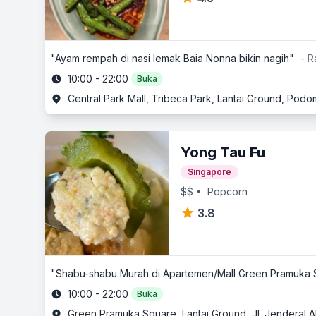
"Ayam rempah di nasi lemak Baia Nonna bikin nagih"
- R
10:00 - 22:00
Buka
Central Park Mall, Tribeca Park, Lantai Ground, Podomo
Yong Tau Fu
Singapore
$$
• Popcorn
3.8
"Shabu-shabu Murah di Apartemen/Mall Green Pramuka 
10:00 - 22:00
Buka
Green Pramuka Square, Lantai Ground, Jl. Jenderal A