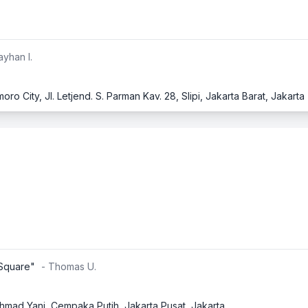
ayhan I.
ro City, Jl. Letjend. S. Parman Kav. 28, Slipi, Jakarta Barat, Jakarta
Square"
- Thomas U.
hmad Yani, Cempaka Putih, Jakarta Pusat, Jakarta