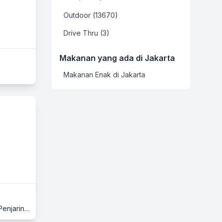
Outdoor (13670)
Drive Thru (3)
Makanan yang ada di Jakarta
Makanan Enak di Jakarta
Fresh Market Pantai Indah Kapuk, Lantai Ground, Jl. Pantai Indah Kapuk Boulevard No. 29 - 30, Pantai Indah Kapuk (PIK), Penjaringan, Jakarta Utara, Jakarta