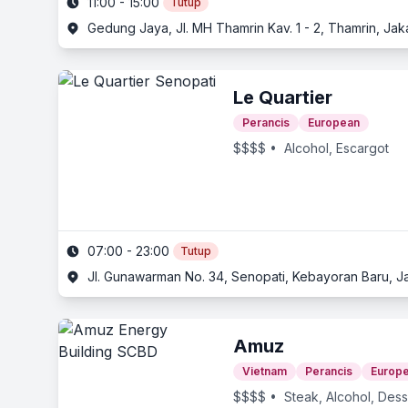
11:00 - 15:00
Tutup
Gedung Jaya, Jl. MH Thamrin Kav. 1 - 2, Thamrin, Jaka
Le Quartier
Perancis
European
$$$$
• Alcohol, Escargot
07:00 - 23:00
Tutup
Jl. Gunawarman No. 34, Senopati, Kebayoran Baru, Ja
Amuz
Vietnam
Perancis
Europ
$$$$
• Steak, Alcohol, Dess