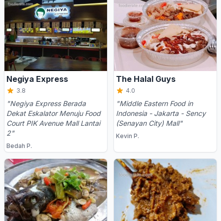
Negiya Express
The Halal Guys
3.8
4.0
"Negiya Express Berada
"Middle Eastern Food in
Dekat Eskalator Menuju Food
Indonesia - Jakarta - Sency
Court PIK Avenue Mall Lantai
(Senayan City) Mall"
2"
Kevin P.
Bedah P.