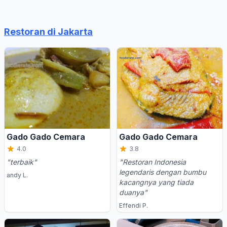
Restoran di Jakarta
Gado Gado Cemara
Gado Gado Cemara
4.0
3.8
"terbaik"
"Restoran Indonesia
legendaris dengan bumbu
andy L.
kacangnya yang tiada
duanya"
Effendi P.