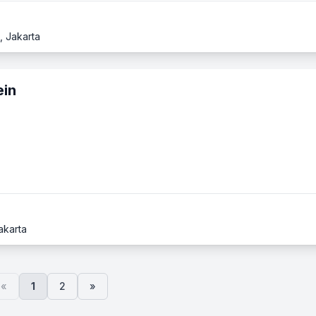
, Jakarta
ein
akarta
«
1
2
»