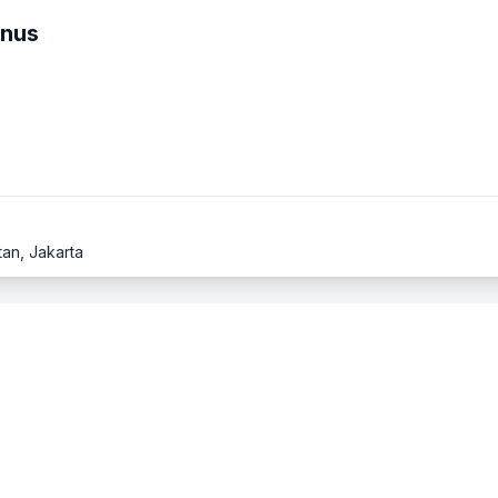
unus
tan, Jakarta