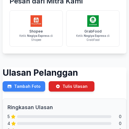
Pesan dari Mitra Kami
Shopee
GrabFood
Ketik
Negiya Express
di
Ketik
Negiya Express
di
Shopee
GrabFood
Ulasan Pelanggan
Tambah Foto
Tulis Ulasan
Ringkasan Ulasan
5
0
4
0