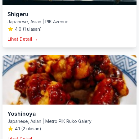
Shigeru
Japanese
,
Asian
|
PIK Avenue
4.0 (1 ulasan)
Lihat Detail →
Yoshinoya
Japanese
,
Asian
|
Metro PIK Ruko Galery
4.1 (2 ulasan)
Lihat Detail →