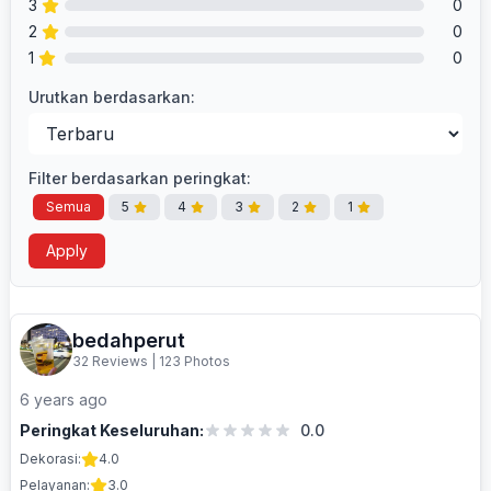
3
0
2
0
1
0
Urutkan berdasarkan:
Filter berdasarkan peringkat:
Semua
5
4
3
2
1
Apply
bedahperut
32 Reviews
|
123 Photos
6 years ago
Peringkat Keseluruhan:
0.0
Dekorasi:
4.0
Pelayanan:
3.0