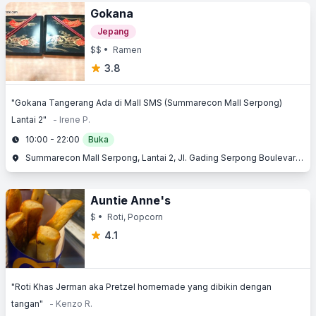
Gokana
Jepang
$$
• Ramen
3.8
"Gokana Tangerang Ada di Mall SMS (Summarecon Mall Serpong)
Lantai 2"
- Irene P.
10:00 - 22:00
Buka
Summarecon Mall Serpong, Lantai 2, Jl. Gading Serpong Boulevard, Gading Serpong, Serpong, Tangerang, Banten
Auntie Anne's
$
• Roti, Popcorn
4.1
"Roti Khas Jerman aka Pretzel homemade yang dibikin dengan
tangan"
- Kenzo R.