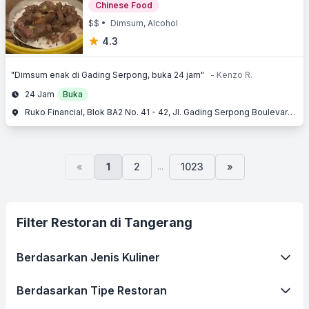
Chinese Food
$$
• Dimsum, Alcohol
4.3
"Dimsum enak di Gading Serpong, buka 24 jam"
- Kenzo R.
24 Jam
Buka
Ruko Financial, Blok BA2 No. 41 - 42, Jl. Gading Serpong Boulevard, Gading Serpong, Serpong, Tangerang, Banten
...
«
1
2
1023
»
Filter Restoran di Tangerang
Berdasarkan Jenis Kuliner
Berdasarkan Tipe Restoran