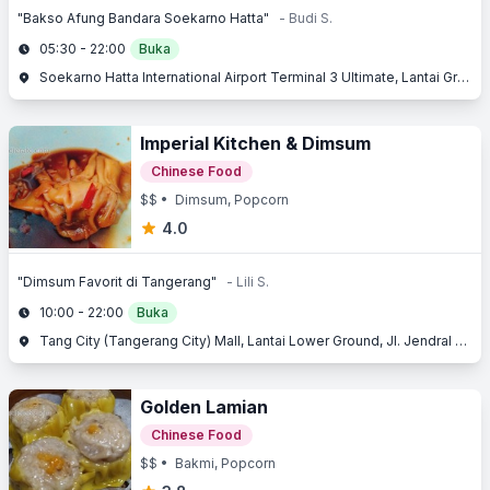
"Bakso Afung Bandara Soekarno Hatta"
- Budi S.
05:30 - 22:00
Buka
Soekarno Hatta International Airport Terminal 3 Ultimate, Lantai Ground, Jl. Raya Bandara, Benda, Tangerang, Banten
Imperial Kitchen & Dimsum
Chinese Food
$$
• Dimsum, Popcorn
4.0
"Dimsum Favorit di Tangerang"
- Lili S.
10:00 - 22:00
Buka
Tang City (Tangerang City) Mall, Lantai Lower Ground, Jl. Jendral Sudirman No. 1, Kota Tangerang, Tangerang, Banten
Golden Lamian
Chinese Food
$$
• Bakmi, Popcorn