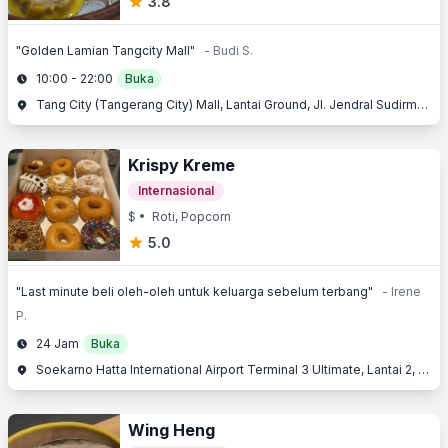
3.8
"Golden Lamian Tangcity Mall"
- Budi S.
10:00 - 22:00
Buka
Tang City (Tangerang City) Mall, Lantai Ground, Jl. Jendral Sudirman No. 1, Kota Tangerang, Tangerang, Banten
Krispy Kreme
Internasional
$
• Roti, Popcorn
5.0
"Last minute beli oleh-oleh untuk keluarga sebelum terbang"
- Irene
P.
24 Jam
Buka
Soekarno Hatta International Airport Terminal 3 Ultimate, Lantai 2, Jl. Raya Bandara, Benda, Tangerang, Banten
Wing Heng