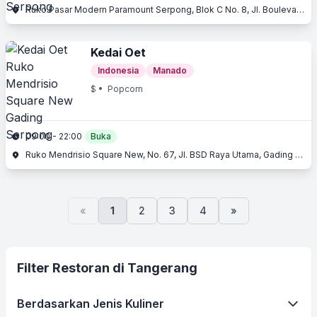
Ruko Pasar Modern Paramount Serpong, Blok C No. 8, Jl. Boulevard Raya Gading Serpong, Gading Serpong, Serpong, Tangerang, Banten
Kedai Oet
Indonesia
Manado
$
• Popcorn
09:00 - 22:00
Buka
Ruko Mendrisio Square New, No. 67, Jl. BSD Raya Utama, Gading Serpong, Serpong, Tangerang, Banten
«
1
2
3
4
»
Filter Restoran di Tangerang
Berdasarkan Jenis Kuliner