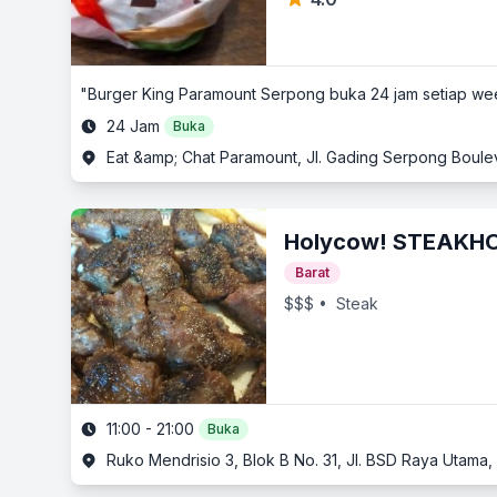
"Burger King Paramount Serpong buka 24 jam setiap w
24 Jam
Buka
Eat &amp; Chat Paramount, Jl. Gading Serpong Boul
Holycow! STEAKHO
Barat
$$$
• Steak
11:00 - 21:00
Buka
Ruko Mendrisio 3, Blok B No. 31, Jl. BSD Raya Utam