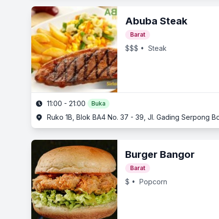
Abuba Steak
Barat
$$$
• Steak
11:00 - 21:00
Buka
Ruko 1B, Blok BA4 No. 37 - 39, Jl. Gading Serpong 
Burger Bangor
Barat
$
• Popcorn