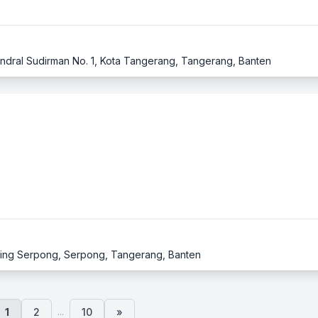
Jendral Sudirman No. 1, Kota Tangerang, Tangerang, Banten
ading Serpong, Serpong, Tangerang, Banten
...
1
2
10
»