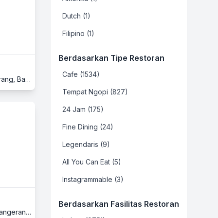
Dutch (1)
Filipino (1)
Berdasarkan Tipe Restoran
Cafe (1534)
Summarecon Mall Serpong, Lantai 2, Food Temptation, Jl. Gading Serpong Boulevard, Gading Serpong, Serpong, Tangerang, Banten
Tempat Ngopi (827)
24 Jam (175)
Fine Dining (24)
Legendaris (9)
All You Can Eat (5)
Instagrammable (3)
Berdasarkan Fasilitas Restoran
Summarecon Mall Serpong, Lantai Ground, Downtown Walk, Jl. Gading Serpong Boulevard, Gading Serpong, Serpong, Tangerang, Banten