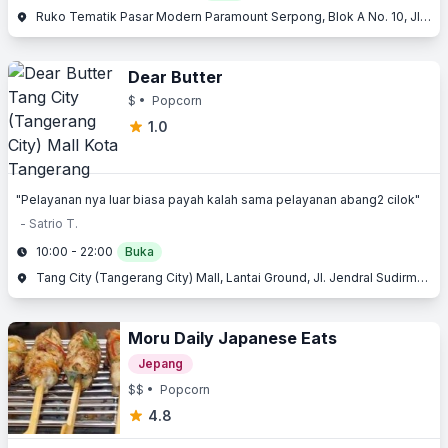
Ruko Tematik Pasar Modern Paramount Serpong, Blok A No. 10, Jl. Boulevard Raya Gading Serpong, Gading Serpong, Serpong, Tangerang, Banten
Dear Butter
$
• Popcorn
1.0
"Pelayanan nya luar biasa payah kalah sama pelayanan abang2 cilok"
- Satrio T.
10:00 - 22:00
Buka
Tang City (Tangerang City) Mall, Lantai Ground, Jl. Jendral Sudirman No. 1, Kota Tangerang, Tangerang, Banten
Moru Daily Japanese Eats
Jepang
$$
• Popcorn
4.8