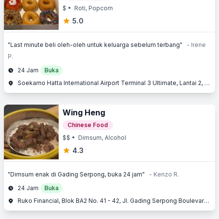
$
• Roti, Popcorn
5.0
"Last minute beli oleh-oleh untuk keluarga sebelum terbang"
- Irene
P.
24 Jam
Buka
Soekarno Hatta International Airport Terminal 3 Ultimate, Lantai 2, Jl. Raya Bandara, Benda, Tangerang, Banten
Wing Heng
Chinese Food
$$
• Dimsum, Alcohol
4.3
"Dimsum enak di Gading Serpong, buka 24 jam"
- Kenzo R.
24 Jam
Buka
Ruko Financial, Blok BA2 No. 41 - 42, Jl. Gading Serpong Boulevard, Gading Serpong, Serpong, Tangerang, Banten