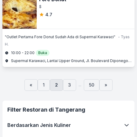
$
4.7
"Outlet Pertama Fore Donut Sudah Ada di Supermal Karawaci"
- Tyas
H.
10:00 - 22:00
Buka
Supermal Karawaci, Lantai Upper Ground, Jl. Boulevard Diponegoro No. 105, Karawaci, Tangerang, Banten
...
«
1
2
3
50
»
Filter Restoran di Tangerang
Berdasarkan Jenis Kuliner