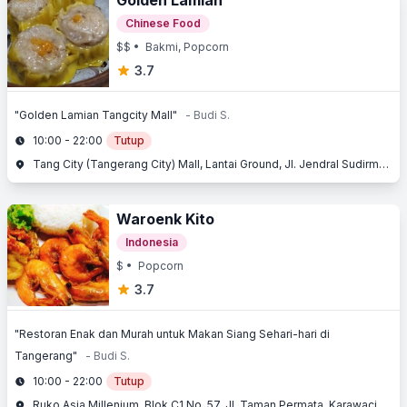
Golden Lamian
Chinese Food
$$
• Bakmi, Popcorn
3.7
"Golden Lamian Tangcity Mall"
- Budi S.
10:00 - 22:00
Tutup
Tang City (Tangerang City) Mall, Lantai Ground, Jl. Jendral Sudirman No. 1, Kota Tangerang, Tangerang, Banten
Waroenk Kito
Indonesia
$
• Popcorn
3.7
"Restoran Enak dan Murah untuk Makan Siang Sehari-hari di
Tangerang"
- Budi S.
10:00 - 22:00
Tutup
Ruko Asia Millenium, Blok C1 No. 57, Jl. Taman Permata, Karawaci, Tangerang, Banten