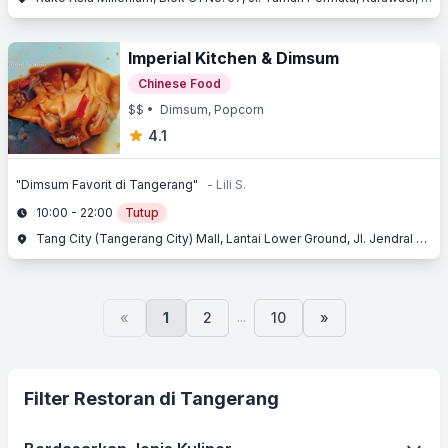
Imperial Kitchen & Dimsum
Chinese Food
$$
• Dimsum, Popcorn
4.1
"Dimsum Favorit di Tangerang"
- Lili S.
10:00 - 22:00
Tutup
Tang City (Tangerang City) Mall, Lantai Lower Ground, Jl. Jendral Sudirman No. 1, Kota Tangerang, Tangerang, Banten
...
«
1
2
10
»
Filter Restoran di Tangerang