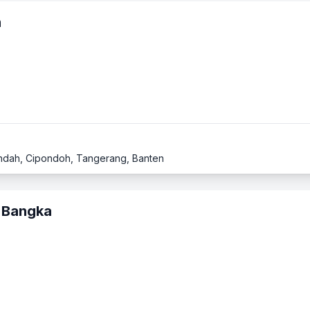
n
s Indah, Cipondoh, Tangerang, Banten
i Bangka