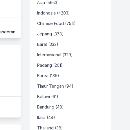
Asia (5653)
Indonesia (4203)
Chinese Food (754)
Summarecon Mall Serpong, Lantai Ground, Downtown Walk, Jl. Gading Serpong Boulevard, Gading Serpong, Serpong, Tangerang, Banten
Jepang (378)
Barat (332)
Internasional (329)
Padang (201)
Korea (185)
Timur Tengah (94)
Betawi (61)
Bandung (49)
Italia (44)
Thailand (38)