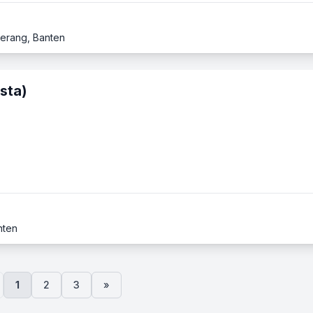
gerang, Banten
asta)
nten
1
2
3
»