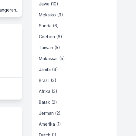
Jawa (10)
Summarecon Mall Serpong, Lantai Ground, Downtown Walk, Jl. Gading Serpong Boulevard, Gading Serpong, Serpong, Tangerang, Banten
Meksiko (9)
Sunda (6)
Cirebon (6)
Taiwan (5)
Makassar (5)
Jambi (4)
Brasil (3)
Afrika (3)
Batak (2)
Jerman (2)
Amerika (1)
Dutch (1)