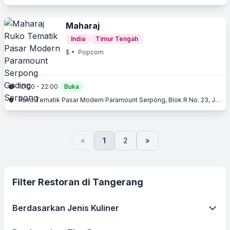
Maharaj
India
Timur Tengah
$
• Popcorn
10:00 - 22:00
Buka
Ruko Tematik Pasar Modern Paramount Serpong, Blok R No. 23, Jl. Boulevard Raya Gading Serpong, Gading Serpong, Serpong, Tangerang, Banten
«
1
2
»
Filter Restoran di Tangerang
Berdasarkan Jenis Kuliner