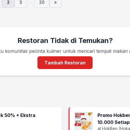
...
2
3
20
»
Restoran Tidak di Temukan?
u komunitas pecinta kuliner untuk mencari tempat makan
Tambah Restoran
k 50% + Ekstra
Promo Hokben
10.000 Setiap
at HokBen (Hoka