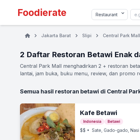
Foodierate
Jakarta Barat
Slipi
Central Park Mal
2 Daftar Restoran Betawi Enak d
Central Park Mall menghadirkan 2 + restoran betaw
lantai, jam buka, buku menu, review, dan promo re
Semua hasil restoran betawi di Central Par
Kafe Betawi
Indonesia
Betawi
$$
• Sate, Gado-gado, Nasi