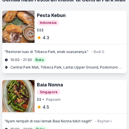
Pesta Kebun
Indonesia
$$$
4.3
"Restoran luas di Tribeca Park, enak suasananya."
- Budi S.
10:00 - 21:30
Buka
Central Park Mall, Tribeca Park, Lantai Upper Ground, Podomoro City, Jl. Letjend. S. Parman Kav. 28, Slipi, Jakarta Barat, Jakarta
Baia Nonna
Singapore
$$
• Popcorn
4.5
"Ayam rempah di nasi lemak Baia Nonna bikin nagih"
- Rayhan I.