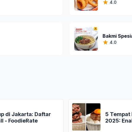
4.0
Bakmi Spesi
4.0
 di Jakarta: Daftar
5 Tempat 
ll - FoodieRate
2025: Enak