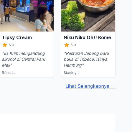
Tipsy Cream
Niku Niku Oh!! Kome
5.0
5.0
"Es Krim mengandung
"Restoran Jepang baru
alkohol di Central Park
buka di Tribeca: Isinya
Mall"
Hamburg"
Bfast L.
Stanley J.
Lihat Selengkapnya →