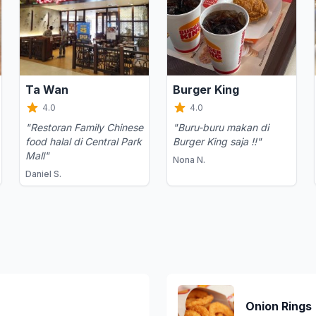
Ta Wan
Burger King
4.0
4.0
"Restoran Family Chinese
"Buru-buru makan di
food halal di Central Park
Burger King saja !!"
Mall"
Nona N.
Daniel S.
Onion Rings