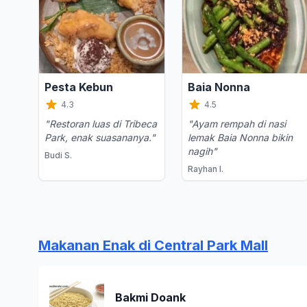
Pesta Kebun
Baia Nonna
4.3
4.5
"Restoran luas di Tribeca
"Ayam rempah di nasi
Park, enak suasananya."
lemak Baia Nonna bikin
nagih"
Budi S.
Rayhan I.
Makanan Enak di Central Park Mall
Bakmi Doank