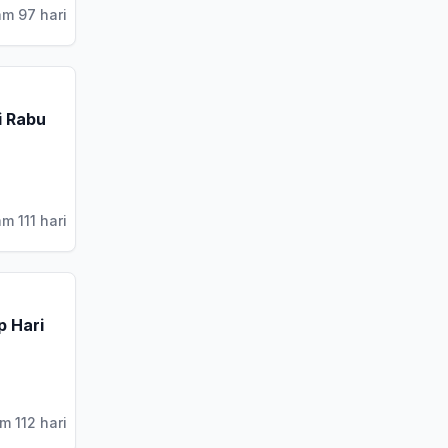
am 97 hari
i Rabu
m 111 hari
p Hari
m 112 hari