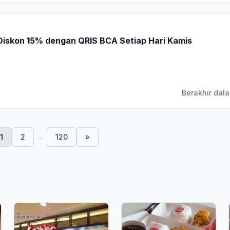
Diskon 15% dengan QRIS BCA Setiap Hari Kamis
Berakhir dala
...
1
2
120
»