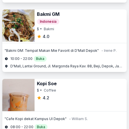
Bakmi GM
Indonesia
$
• Bakmi
4.0
"Bakmi GM: Tempat Makan Mie Favorit di D'Mall Depok"
- Irene P.
10:00 - 22:00
Buka
D'Mall, Lantai Ground, Jl. Margonda Raya Kav. 88, Beji, Depok, Jawa Barat
Kopi Soe
$
• Coffee
4.2
"Cafe Kopi dekat Kampus UI Depok"
- William S.
08:00 - 22:00
Buka