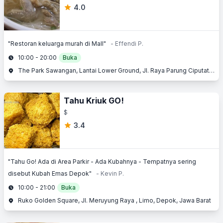
4.0
"Restoran keluarga murah di Mall"
- Effendi P.
10:00 - 20:00
Buka
The Park Sawangan, Lantai Lower Ground, Jl. Raya Parung Ciputat No. 1, Bojongsari, Depok, Jawa Barat
Tahu Kriuk GO!
$
3.4
"Tahu Go! Ada di Area Parkir - Ada Kubahnya - Tempatnya sering
disebut Kubah Emas Depok"
- Kevin P.
10:00 - 21:00
Buka
Ruko Golden Square, Jl. Meruyung Raya , Limo, Depok, Jawa Barat