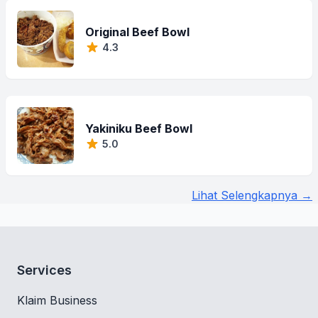
Original Beef Bowl
4.3
Yakiniku Beef Bowl
5.0
Lihat Selengkapnya →
Services
Klaim Business