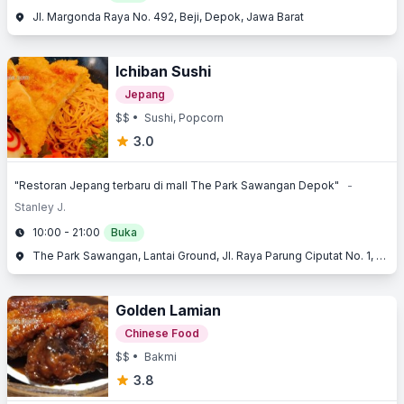
Jl. Margonda Raya No. 492, Beji, Depok, Jawa Barat
Ichiban Sushi
Jepang
$$
• Sushi, Popcorn
3.0
"Restoran Jepang terbaru di mall The Park Sawangan Depok"
-
Stanley J.
10:00 - 21:00
Buka
The Park Sawangan, Lantai Ground, Jl. Raya Parung Ciputat No. 1, Bojongsari, Depok, Jawa Barat
Golden Lamian
Chinese Food
$$
• Bakmi
3.8