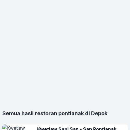
Semua hasil restoran pontianak di Depok
Kwetiaw Sapi San - San Pontianak