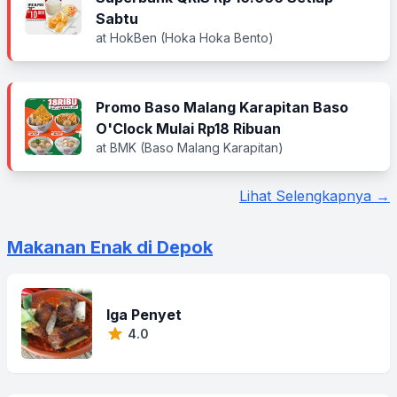
Sabtu
at HokBen (Hoka Hoka Bento)
Promo Baso Malang Karapitan Baso
O'Clock Mulai Rp18 Ribuan
at BMK (Baso Malang Karapitan)
Lihat Selengkapnya →
Makanan Enak di Depok
Iga Penyet
4.0