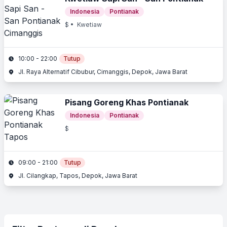
Indonesia
Pontianak
$
• Kwetiaw
10:00 - 22:00
Tutup
Jl. Raya Alternatif Cibubur, Cimanggis, Depok, Jawa Barat
Pisang Goreng Khas Pontianak
Indonesia
Pontianak
$
09:00 - 21:00
Tutup
Jl. Cilangkap, Tapos, Depok, Jawa Barat