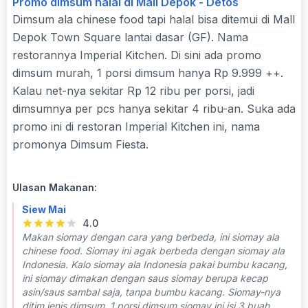
Promo dimsum halal di Mall Depok - Detos
Dimsum ala chinese food tapi halal bisa ditemui di Mall
Depok Town Square lantai dasar (GF). Nama
restorannya Imperial Kitchen. Di sini ada promo
dimsum murah, 1 porsi dimsum hanya Rp 9.999 ++.
Kalau net-nya sekitar Rp 12 ribu per porsi, jadi
dimsumnya per pcs hanya sekitar 4 ribu-an. Suka ada
promo ini di restoran Imperial Kitchen ini, nama
promonya Dimsum Fiesta.
Ulasan Makanan:
Siew Mai
4.0
Makan siomay dengan cara yang berbeda, ini siomay ala
chinese food. Siomay ini agak berbeda dengan siomay ala
Indonesia. Kalo siomay ala Indonesia pakai bumbu kacang,
ini siomay dimakan dengan saus siomay berupa kecap
asin/saus sambal saja, tanpa bumbu kacang. Siomay-nya
ditim jenis dimsum. 1 porsi dimsum siomay ini isi 3 buah