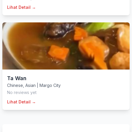
Lihat Detail →
Ta Wan
Chinese
,
Asian
|
Margo City
No reviews yet
Lihat Detail →