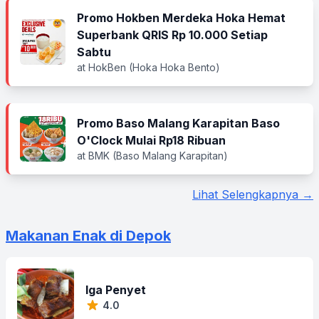
Promo Hokben Merdeka Hoka Hemat
Superbank QRIS Rp 10.000 Setiap
Sabtu
at HokBen (Hoka Hoka Bento)
Promo Baso Malang Karapitan Baso
O'Clock Mulai Rp18 Ribuan
at BMK (Baso Malang Karapitan)
Lihat Selengkapnya →
Makanan Enak di Depok
Iga Penyet
4.0