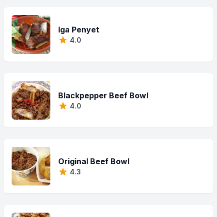
Iga Penyet
4.0
Blackpepper Beef Bowl
4.0
Original Beef Bowl
4.3