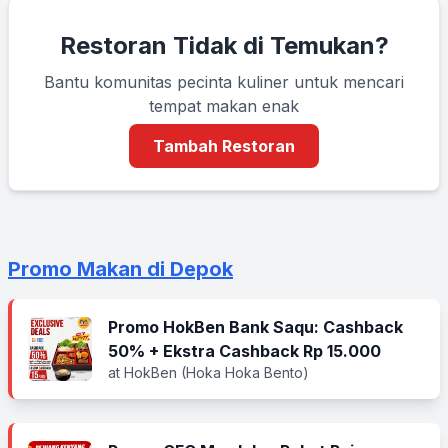
Restoran Tidak di Temukan?
Bantu komunitas pecinta kuliner untuk mencari
tempat makan enak
Tambah Restoran
Promo Makan di Depok
Promo HokBen Bank Saqu: Cashback
50% + Ekstra Cashback Rp 15.000
at HokBen (Hoka Hoka Bento)