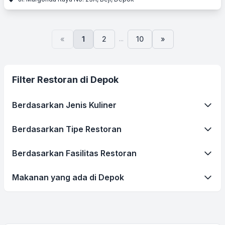
...
«
1
2
10
»
Filter Restoran di Depok
Berdasarkan Jenis Kuliner
Berdasarkan Tipe Restoran
Berdasarkan Fasilitas Restoran
Makanan yang ada di Depok