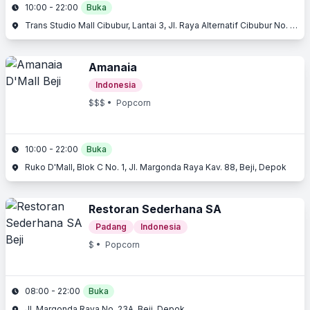
10:00 - 22:00
Buka
Trans Studio Mall Cibubur, Lantai 3, Jl. Raya Alternatif Cibubur No. 230, Cimanggis, Depok, Jawa Barat
Amanaia
Indonesia
$$$
• Popcorn
10:00 - 22:00
Buka
Ruko D'Mall, Blok C No. 1, Jl. Margonda Raya Kav. 88, Beji, Depok
Restoran Sederhana SA
Padang
Indonesia
$
• Popcorn
08:00 - 22:00
Buka
Jl. Margonda Raya No. 23A, Beji, Depok