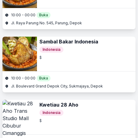
10:00 - 00:00
Buka
Jl. Raya Parung No. 545, Parung, Depok
Sambal Bakar Indonesia
Indonesia
$
10:00 - 00:00
Buka
Jl. Boulevard Grand Depok City, Sukmajaya, Depok
Kwetiau 28 Aho
Indonesia
$