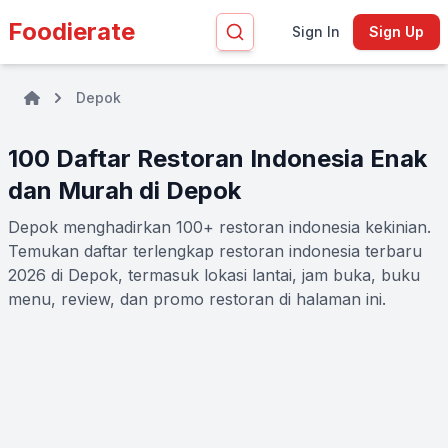
Foodierate
Sign In
Sign Up
Depok
100 Daftar Restoran Indonesia Enak
dan Murah di Depok
Depok menghadirkan 100+ restoran indonesia kekinian.
Temukan daftar terlengkap restoran indonesia terbaru
2026 di Depok, termasuk lokasi lantai, jam buka, buku
menu, review, dan promo restoran di halaman ini.