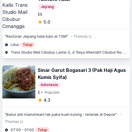
Jepang
$$
5.0
"Restoran Jepang halal baru di TSM"
- Thomas U.
Libur
Tutup
Trans Studio Mall Cibubur, Lantai 3, Jl. Raya Alternatif Cibubur No. 230, Cimanggis, Depok, Jawa Barat
Sinar Garut Bogasari 3 (Pak Haji Agus
Kumis Syifa)
Indonesia
$
• Popcorn
4.3
"Bubur anti mainstream tak pake kuah kuning - terenak di Depok"
-
Thomas U.
07:00 - 01:00
Tutup