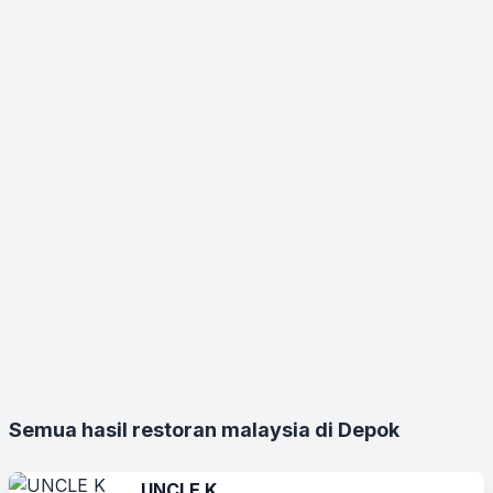
Semua hasil restoran malaysia di Depok
UNCLE K