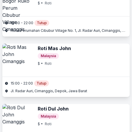
$
• Roti
16:00 - 22:00
Tutup
Ruko Perumahan Cibubur Village No. 1, Jl. Radar Auri, Cimanggis, Depok, Jawa Barat
Roti Mas John
Malaysia
$
• Roti
15:00 - 22:00
Tutup
Jl. Radar Auri, Cimanggis, Depok, Jawa Barat
Roti Dul John
Malaysia
$
• Roti