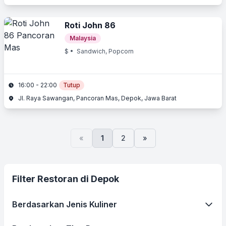
Roti John 86
Malaysia
$
• Sandwich, Popcorn
16:00 - 22:00
Tutup
Jl. Raya Sawangan, Pancoran Mas, Depok, Jawa Barat
«
1
2
»
Filter Restoran di Depok
Berdasarkan Jenis Kuliner