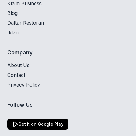
Klaim Business
Blog
Daftar Restoran
Iklan
Company
About Us
Contact
Privacy Policy
Follow Us
Get it on Google Play