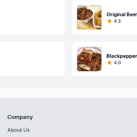
Original Bee
4.3
Blackpepper
4.0
Company
About Us