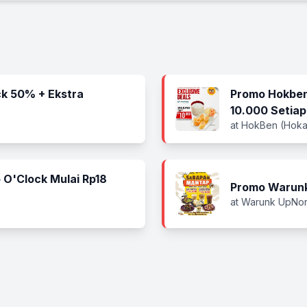
k 50% + Ekstra
Promo Hokben
10.000 Setiap
at HokBen (Hoka
 O'Clock Mulai Rp18
Promo Warunk
at Warunk UpNo