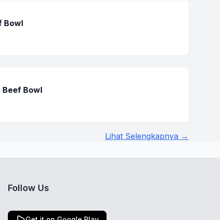
f Bowl
 Beef Bowl
Lihat Selengkapnya →
Follow Us
Get it on Google Play