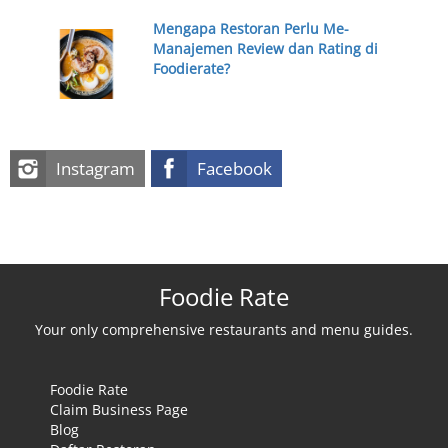
Mengapa Restoran Perlu Me-
Manajemen Review dan Rating di
Foodierate?
Instagram
Facebook
Foodie Rate
Your only comprehensive restaurants and menu guides.
Foodie Rate
Claim Business Page
Blog