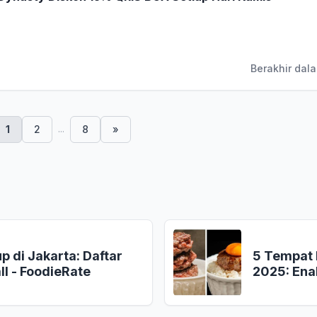
Berakhir dala
...
1
2
8
»
 di Jakarta: Daftar
5 Tempat 
ll - FoodieRate
2025: Enak