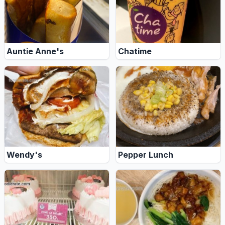
Auntie Anne's
Chatime
Wendy's
Pepper Lunch