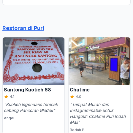
Restoran di Puri
Santong Kuotieh 68
Chatime
4.1
4.0
"Kuotieh legendaris terenak
"Tempat Murah dan
cabang Pancoran Glodok"
Instagrammable untuk
Hangout: Chatime Puri Indah
Angel
Mall"
Bedah P.