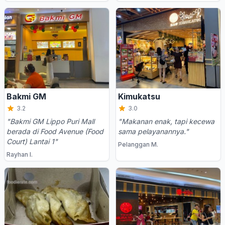
Bakmi GM
Kimukatsu
3.2
3.0
"Bakmi GM Lippo Puri Mall
"Makanan enak, tapi kecewa
berada di Food Avenue (Food
sama pelayanannya."
Court) Lantai 1"
Pelanggan M.
Rayhan I.