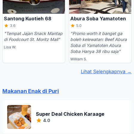
Santong Kuotieh 68
Abura Soba Yamatoten
3.6
5.0
"Tempat Jajan Snack Mantap
"Promo worth it banget ga
di Foodcourt St. Moritz Mall"
boleh kelewatan: Beef Abura
Soba di Yamatoten Abura
Lisa W.
Soba Hanya 38 ribu saja"
William S.
Lihat Selengkapnya →
Makanan Enak di Puri
Super Deal Chicken Karaage
4.0