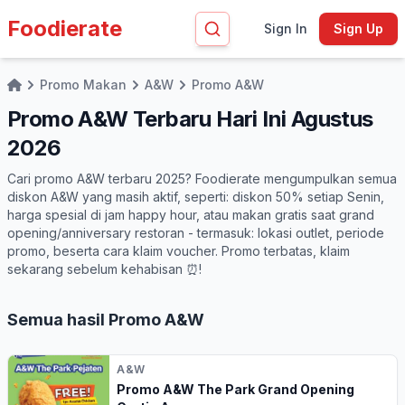
Foodierate
Sign In
Sign Up
Promo Makan
A&W
Promo A&W
Home
Promo A&W Terbaru Hari Ini Agustus
2026
Cari promo A&W terbaru 2025? Foodierate mengumpulkan semua
diskon A&W yang masih aktif, seperti: diskon 50% setiap Senin,
harga spesial di jam happy hour, atau makan gratis saat grand
opening/anniversary restoran - termasuk: lokasi outlet, periode
promo, beserta cara klaim voucher. Promo terbatas, klaim
sekarang sebelum kehabisan ⏰!
Semua hasil Promo A&W
A&W
Promo A&W The Park Grand Opening