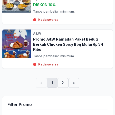
DISKON 10%
Tanpa pembelian minimum.
Kedaluwarsa
A&W
Promo A&W Ramadan Paket Bedug
Berkah Chicken Spicy Bbq Mulai Rp 34
Ribu
Tanpa pembelian minimum.
Kedaluwarsa
«
1
2
»
Filter Promo