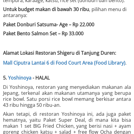
tempura, karaage, katsu, rice set (donburi dan bento).
Untuk budget makan di bawah 30 ribu
, pilihan menu di
antaranya:
Paket Donburi Satsuma- Age – Rp 22.000
Paket Bento Salmon Set – Rp 33.000
Alamat Lokasi Restoran Shigeru di Tanjung Duren:
Mall Ciputra Lantai 6 di Food Court Area (Food Library)
.
5.
Yoshinoya
- HALAL
Di Yoshinoya, restoran yang menyediakan makanan ala
Jepang, terkenal akan makanan utamanya yang berupa
rice bowl. Satu porsi rice bowl memang berkisar antara
43 ribu hingga 50 ribu-an.
Akan tetapi, di restoran Yoshinoya ini, ada juga paket
hematnya, yaitu Paket Super Deal, di mana kita bisa
makan 1 set BIG Fried Chicken, yang berisi nasi + ayam
goreng chicken katsu + salad + free flow Ocha dengan