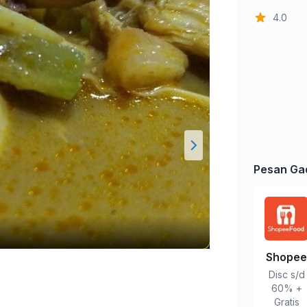
4.0
Pesan Ga
Shope
Disc s/d
60% +
Gratis