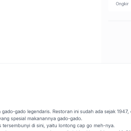
Ongkir
Valen C.
Tulis Ulasan
Peringkat Anda
Komentar Anda
do-gado legendaris. Restoran ini sudah ada sejak 1947,
yang spesial makanannya gado-gado.
ersembunyi di sini, yaitu lontong cap go meh-nya.