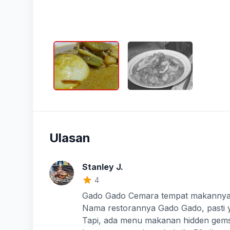
Ulasan
Stanley J.
4
Gado Gado Cemara tempat makannya ga
Nama restorannya Gado Gado, pasti 
Tapi, ada menu makanan hidden gems t