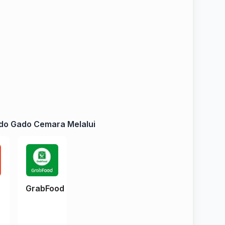
do Gado Cemara Melalui
e
GrabFood