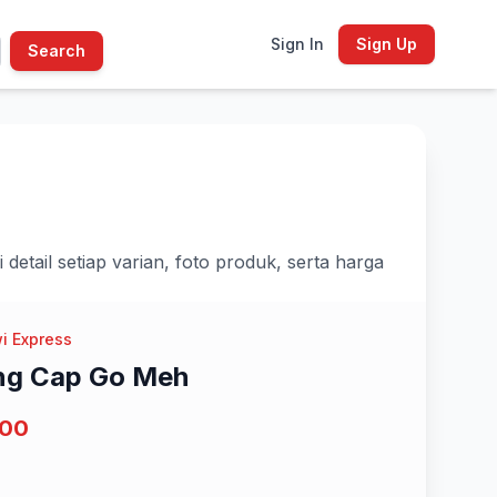
Sign In
Sign Up
Search
tail setiap varian, foto produk, serta harga
i Express
ng Cap Go Meh
000