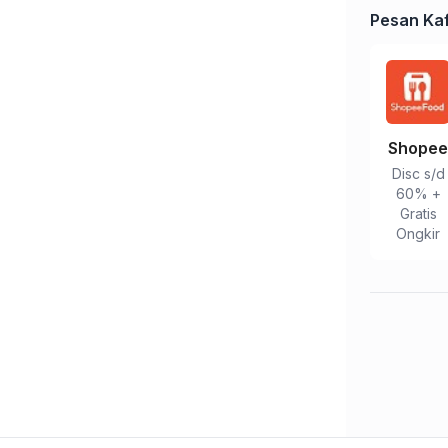
Pesan Kaf
Shope
Disc s/d
60% +
Gratis
Ongkir
Tulis Ulasan