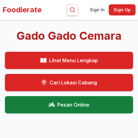
Foodierate
Sign In
Sign Up
Gado Gado Cemara
Lihat Menu Lengkap
Cari Lokasi Cabang
Pesan Online