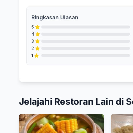
Ringkasan Ulasan
5
4
3
2
1
Jelajahi Restoran Lain di S