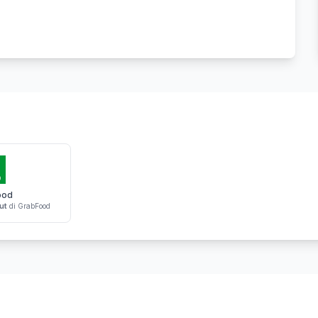
ood
ut
di GrabFood