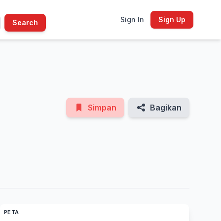
Sign In
Sign Up
Search
See All Photos
Simpan
Bagikan
PETA