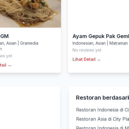
 GM
Ayam Gepuk Pak Gem
an
,
Asian
|
Gramedia
Indonesian
,
Asian
|
Matraman
n
No reviews yet
ws yet
Lihat Detail →
tail →
Restoran berdasar
Restoran Indonesia di Ci
Restoran Asia di City Pl
Restoran Indonesia di 