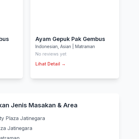
bus
Ayam Gepuk Pak Gembus
Indonesian
,
Asian
|
Matraman
No reviews yet
Lihat Detail →
kan Jenis Masakan & Area
ty Plaza Jatinegara
aza Jatinegara
Matraman