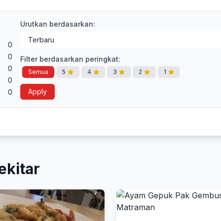
Urutkan berdasarkan:
0
0
Filter berdasarkan peringkat:
0
Semua
5
4
3
2
1
0
Apply
0
ekitar