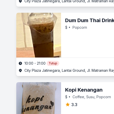
City Plaza Jatinegara, Lantai Ground, Jl. Matraman Ra
Dum Dum Thai Drin
$
• Popcorn
10:00 - 21:00
Tutup
City Plaza Jatinegara, Lantai Ground, Jl. Matraman Ra
Kopi Kenangan
$
• Coffee, Susu, Popcorn
3.3