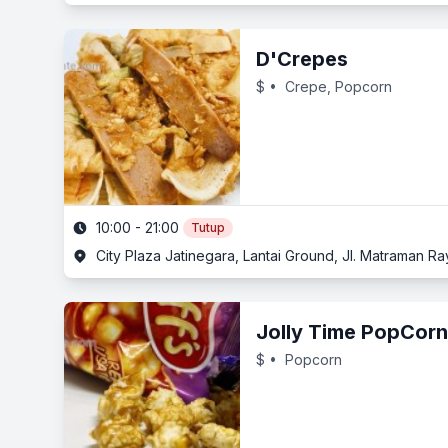
D'Crepes
$
• Crepe, Popcorn
10:00 - 21:00
Tutup
City Plaza Jatinegara, Lantai Ground, Jl. Matraman Ra
Jolly Time PopCorn
$
• Popcorn