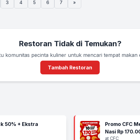
3
4
5
6
7
»
Restoran Tidak di Temukan?
u komunitas pecinta kuliner untuk mencari tempat makan
Tambah Restoran
k 50% + Ekstra
Promo CFC Me
Nasi Rp 170.0
at CFC