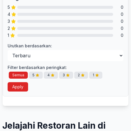
5
0
4
0
3
0
2
0
1
0
Urutkan berdasarkan:
Filter berdasarkan peringkat:
Semua
5
4
3
2
1
Apply
Jelajahi Restoran Lain di