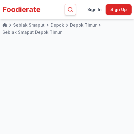
Foodierate
Sign In
Sign Up
Seblak Smaput
Depok
Depok Timur
Home
Seblak Smaput Depok Timur