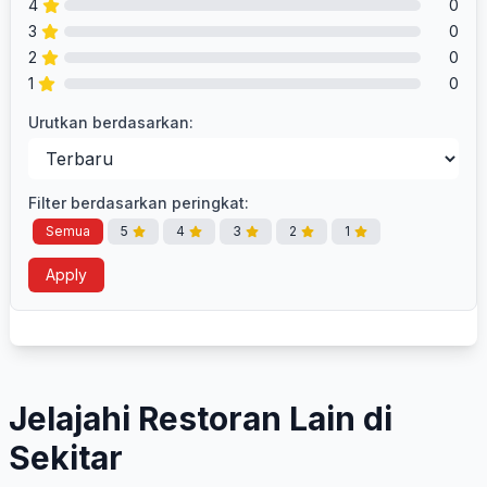
4
0
3
0
2
0
1
0
Urutkan berdasarkan:
Filter berdasarkan peringkat:
Semua
5
4
3
2
1
Apply
Jelajahi Restoran Lain di
Sekitar