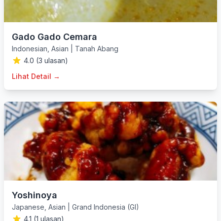
Gado Gado Cemara
Indonesian
,
Asian
|
Tanah Abang
4.0 (3 ulasan)
Lihat Detail →
Yoshinoya
Japanese
,
Asian
|
Grand Indonesia (GI)
4.1 (1 ulasan)