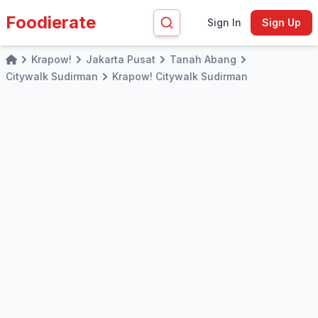
Foodierate
Sign In
Sign Up
Krapow!
Jakarta Pusat
Tanah Abang
Home
Citywalk Sudirman
Krapow! Citywalk Sudirman