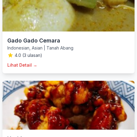
Gado Gado Cemara
Indonesian
,
Asian
|
Tanah Abang
4.0 (3 ulasan)
Lihat Detail →