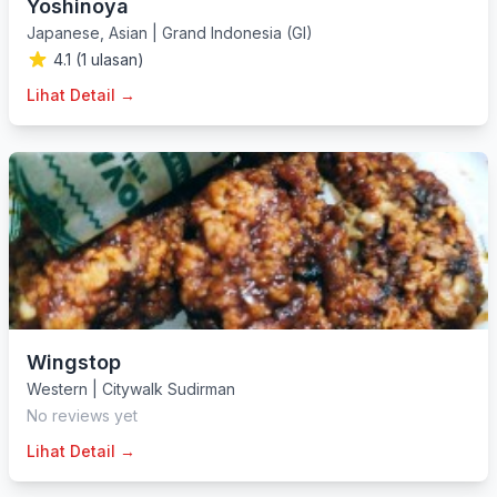
Yoshinoya
Japanese
,
Asian
|
Grand Indonesia (GI)
4.1 (1 ulasan)
Lihat Detail →
Wingstop
Western
|
Citywalk Sudirman
No reviews yet
Lihat Detail →