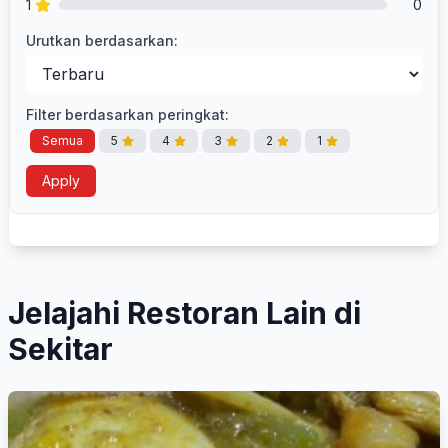
1
0
Urutkan berdasarkan:
Filter berdasarkan peringkat:
Semua
5
4
3
2
1
Apply
Jelajahi Restoran Lain di
Sekitar