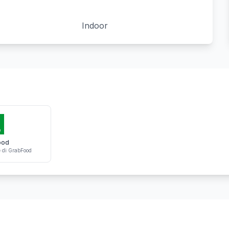
Indoor
ood
e
di GrabFood