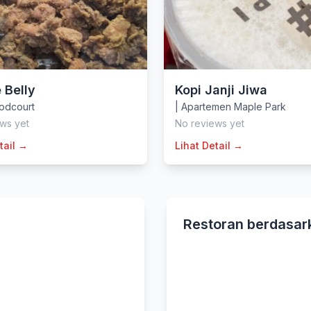
e Belly
Kopi Janji Jiwa
odcourt
|
Apartemen Maple Park
ws yet
No reviews yet
tail →
Lihat Detail →
Restoran berdasar