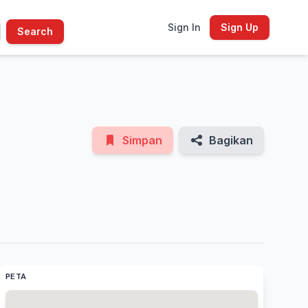
Sign In
Sign Up
Search
See All Photos
Simpan
Bagikan
PETA