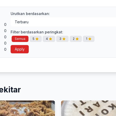
Urutkan berdasarkan:
0
0
Filter berdasarkan peringkat:
0
Semua
5
4
3
2
1
0
Apply
0
ekitar