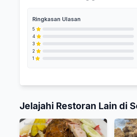
Ringkasan Ulasan
5
4
3
2
1
Jelajahi Restoran Lain di S