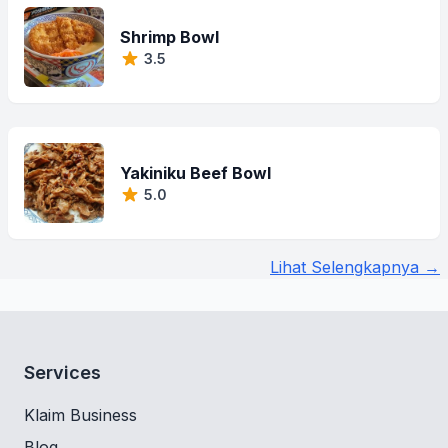
Shrimp Bowl
3.5
Yakiniku Beef Bowl
5.0
Lihat Selengkapnya →
Services
Klaim Business
Blog