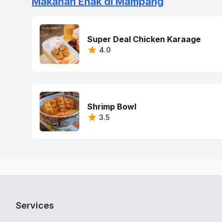
Makanan Enak di Mampang
Super Deal Chicken Karaage
4.0
Shrimp Bowl
3.5
Services