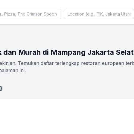
k dan Murah di Mampang Jakarta Sela
nian. Temukan daftar terlengkap restoran european terba
alaman ini.
g