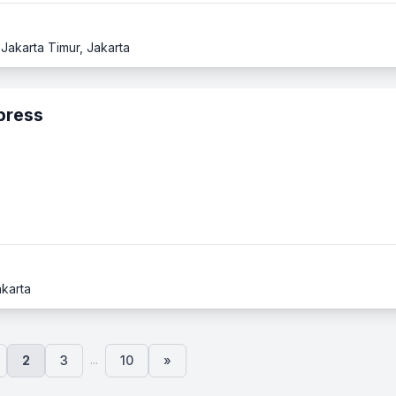
 Jakarta Timur, Jakarta
press
akarta
...
2
3
10
»