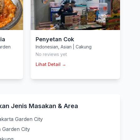
ia
Penyetan Cok
arden
Indonesian
,
Asian
|
Cakung
No reviews yet
Lihat Detail →
kan Jenis Masakan & Area
akarta Garden City
a Garden City
Cakung