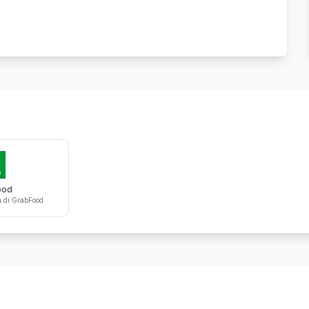
ood
n
di GrabFood