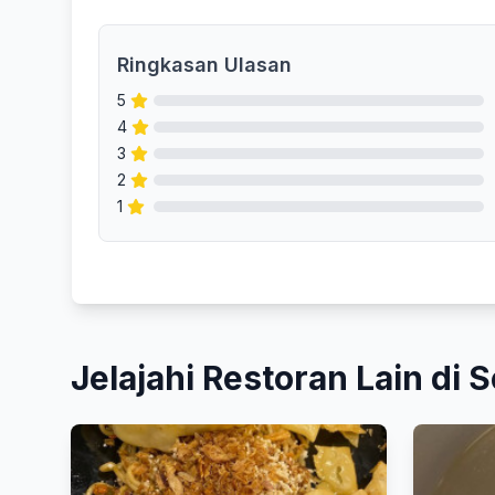
Ringkasan Ulasan
5
4
3
2
1
Jelajahi Restoran Lain di S