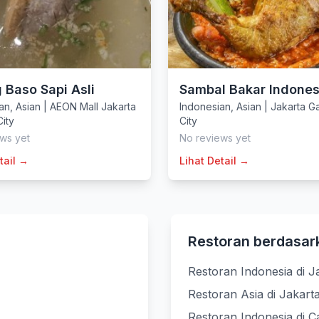
 Baso Sapi Asli
Sambal Bakar Indones
an
,
Asian
|
AEON Mall Jakarta
Indonesian
,
Asian
|
Jakarta G
ity
City
ws yet
No reviews yet
tail →
Lihat Detail →
Restoran berdasar
Restoran Indonesia di J
Restoran Asia di Jakart
Restoran Indonesia di 