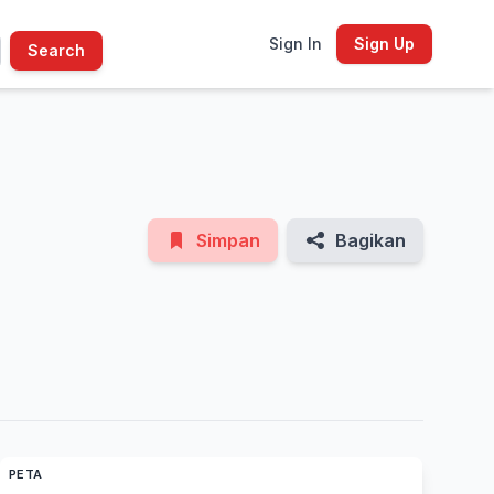
Sign In
Sign Up
Search
See All Photos
Simpan
Bagikan
PETA