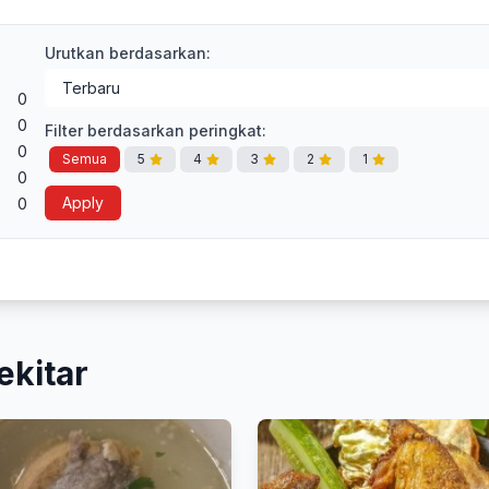
Urutkan berdasarkan:
0
0
Filter berdasarkan peringkat:
0
Semua
5
4
3
2
1
0
Apply
0
ekitar